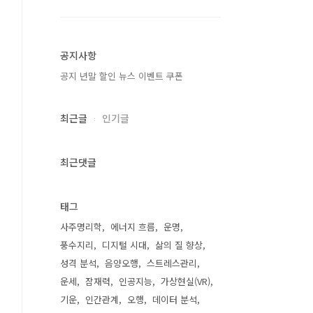
공지사항
공지 년말 할인 뉴스 이벤트 쿠폰
최근글
인기글
최근댓글
태그
사주명리학
에너지 흐름
운명
풍수지리
디지털 시대
삶의 질 향상
성격 분석
음양오행
스트레스관리
운세
잠재력
인공지능
가상현실(VR)
기운
인간관계
오행
데이터 분석