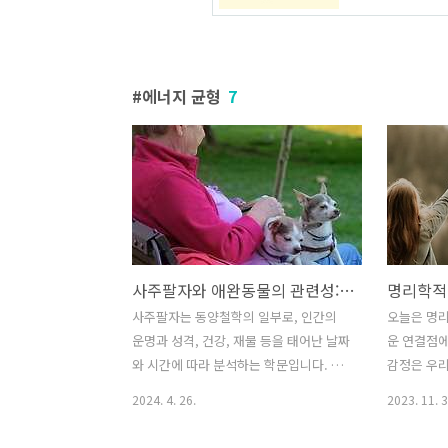
에너지 균형
7
사주팔자와 애완동물의 관련성: 서로를 보완하는 삶의 동반자
사주팔자는 동양철학의 일부로, 인간의
오늘은 명리
운명과 성격, 건강, 재물 등을 태어난 날짜
운 연결점에
와 시간에 따라 분석하는 학문입니다. 반
감정은 우리
면, 애완동물은 우리의 삶에 기쁨과 위안
리학의 원리
2024. 4. 26.
2023. 11. 3
을 제공하는 존재로, 많은 사람에게 가족
해하고 효
과도 같은 존재가 되었습니다. 이 두 영역
살펴보겠습니