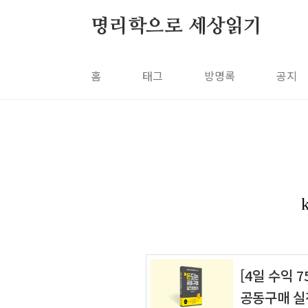
본문 바로가기
명리학으로 세상읽기
홈
태그
방명록
공지