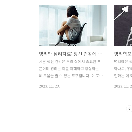
이 어떻게 서로 관련이 있을까요?사주팔
작용 명리학
자로 알아보는 애완동물의 중요성에너지
계로 우주의
의 균형: 사주팔자에서는 우주의 다섯 가
석하여 이해
지 기본 요소인 목(木), 화(火), 토(土), 금
리 삶에서 
(金), 수(水)의 에너지가 인간의 운명에 큰
면 중 하나
영향을 미친다고 봅니다. 각 요소는 서로
성을 파악하
를 생성하거나 극복하며, 이러한 상호작
줍니다. 에
명리와 심리치료: 정신 건강에 대한 명리적 접근
용이 인간 삶에 균형을 이루는 데 도움을
에너지의 
줍니다. 애완동물 역시 이러한 에너지의
흐름이 감
서론 정신 건강은 우리 삶에서 중요한 부
명리학은 동
균형에 영향을 줄 수 있습니다. 예를 들어,
탐구합니다.
분이며 명리는 이를 이해하고 향상하는
하나로, 우
사주에서 불의 요소가 부족한 사람은 활
수 있으며 
데 도움을 줄 수 있는 도구입니다. 이 포스
절하는 데 
발하고 에너지가 넘치는 ..
턴이 어떻게
팅에서는 명리의 원리를 토대로 심리치료
입니다. 나
2023. 11. 23.
2023. 11. 2
제하는지를 
에 어떻게 접근할 수 있는지 살펴보겠습
의 가능성
니다. 명리의 관점에서 바라보면 정신 건
동반자가 될
강을 높이기 위한 효과적인 방법들을 찾
난 1회에 
을 수 있습니다. 1. 명리학의 기본 원리 명
습니다. *
리학은 자연의 에너지와 인간의 운명을
입니다. 3
예측하는 중국의 전통적인 지식체계입니
의 깊이 명