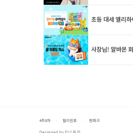
4주8자
필리핀포
펀파크
Designed by 티스토리