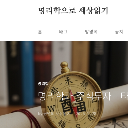
본문 바로가기
명리학으로 세상읽기
홈
태그
방명록
공지
명리학
명리학과 주식투자 - 
by 공명의 세상읽기
2026. 2. 28.