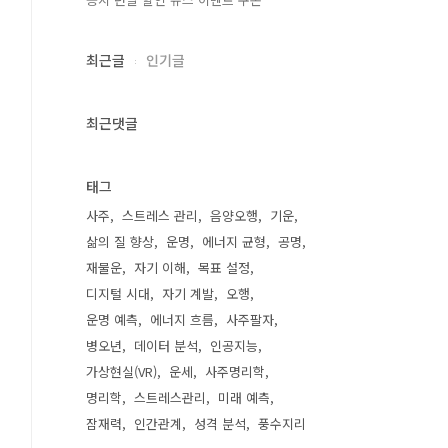
최근글
인기글
최근댓글
태그
사주
스트레스 관리
음양오행
기운
삶의 질 향상
운명
에너지 균형
공명
재물운
자기 이해
목표 설정
디지털 시대
자기 계발
오행
운명 예측
에너지 흐름
사주팔자
병오년
데이터 분석
인공지능
가상현실(VR)
운세
사주명리학
명리학
스트레스관리
미래 예측
잠재력
인간관계
성격 분석
풍수지리