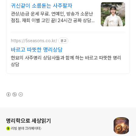
귀신같이 소름돋는 사주팔자
관상/손금 운세 무료. 연예인, 방송가 소문난
점집. 재회 이별 고민 끝! 24시간 공짜 상담,
무료운세, 전화신점, 전화사주, 타로
https://5seasons.co.kr/
광고
바르고 따뜻한 명리상담
현묘의 사주명리 상담사들과 함께 하는 바르고 따뜻한 명리
상담
(새창열림)
로그 정보
명리학으로 세상읽기
(새창열림)
리빙
분야 크리에이터