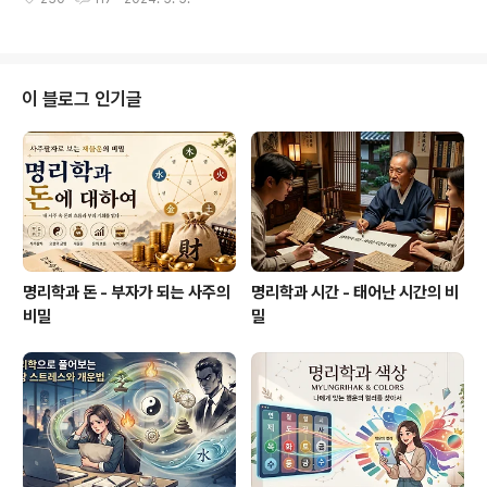
다. 그런데, 사주팔자가 학습 능력에도 영향을 미친다고 생
분석하여 그들의 기본 성향과 운명의 흐름을 이해하는 것
각해 본 적이 있으신가요?사주팔자의 기본사주팔자는 '사
이 첫걸음입니다. 이를 통해 각 구성원..
주'와 '팔자' 두 부분으로 나뉩니다. '사주'는 사람이 태어난
연, 월, 일, 시의 네 가지 기둥을 의미하고, '팔자'는 그 네 가
지 기둥이 갖는 운명의 의미입니다. 이 네 가지 기둥은 각각
이 블로그 인기글
천간(天干)과 지지(地支)로 이루어져 있으며, 이들의 조합
을 통해 개인의 사주팔자를 해석합니다.학습 능력과 사주
팔자학습 능력은 다양한 요인에 의해 영향을 받는 복합적
인 능력입니다. 인지 능력, 주의 집중력, 기억력, 사고력 등
이 모두 포함..
명리학과 돈 - 부자가 되는 사주의
명리학과 시간 - 태어난 시간의 비
비밀
밀