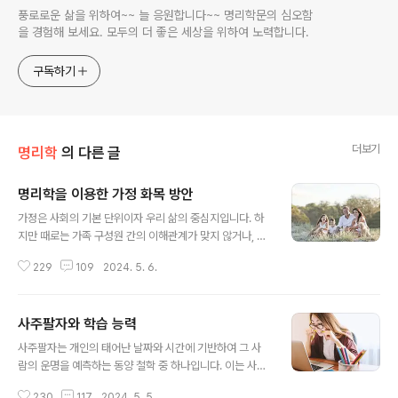
풍로로운 삶을 위하여~~ 늘 응원합니다~~ 명리학문의 심오함
을 경험해 보세요. 모두의 더 좋은 세상을 위하여 노력합니다.
구독하기
더보기
명리학
의 다른 글
명리학을 이용한 가정 화목 방안
글 내용
가정은 사회의 기본 단위이자 우리 삶의 중심지입니다. 하
지만 때로는 가족 구성원 간의 이해관계가 맞지 않거나, 서
로의 성향 차이로 인해 갈등이 발생하기도 합니다. 명리학
229
109
2024. 5. 6.
은 개인의 운명을 분석하고, 그에 맞는 조화로운 삶을 추구
하는 학문으로, 가정의 화목을 도모할 수 있는 흥미로운 방
안을 제공합니다.명리학 기초명리학은 사람의 생년월일시
사주팔자와 학습 능력
를 기반으로 그 사람의 성격, 운명, 건강 등을 분석하는 동
글 내용
양의 전통적인 학문입니다. 이는 우주의 기운과 사람과의
사주팔자는 개인의 태어난 날짜와 시간에 기반하여 그 사
관계를 중시하며, 개인의 운명을 긍정적으로 개선하기 위
람의 운명을 예측하는 동양 철학 중 하나입니다. 이는 사람
한 방법을 모색합니다. 가정 화목을 위한 명리학 활용 방안
의 성격, 건강, 재물, 인간관계 등 다양한 측면을 포괄합니
1. 가족 구성원의 배합 이해가족 구성원 각자의 생년월일을
230
117
2024. 5. 5.